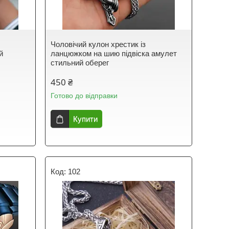
Чоловічий кулон хрестик із
й
ланцюжком на шию підвіска амулет
стильний оберег
450 ₴
Готово до відправки
Купити
102