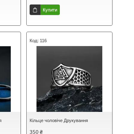
Купити
116
я
Кільце чоловіче Друкування
350 ₴