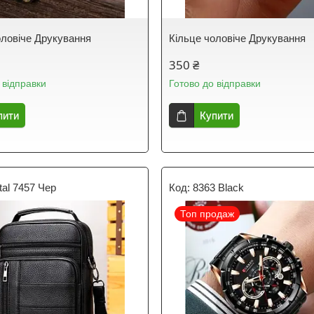
оловіче Друкування
Кільце чоловіче Друкування
350 ₴
 відправки
Готово до відправки
пити
Купити
al 7457 Чер
8363 Black
Топ продаж