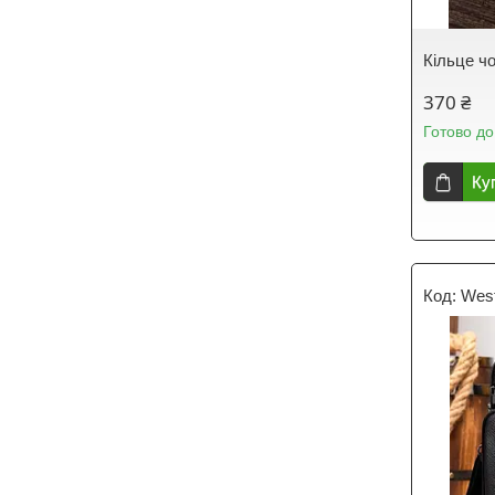
Кільце ч
370 ₴
Готово до
Ку
West