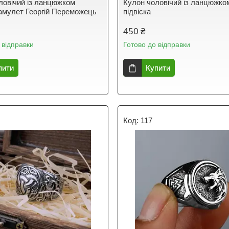
ловічий із ланцюжком
Кулон чоловічий із ланцюжко
 амулет Георгій Переможець
підвіска
450 ₴
 відправки
Готово до відправки
пити
Купити
117