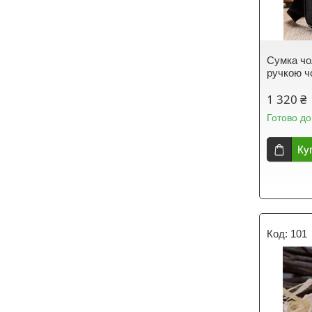
Сумка чо
ручкою ч
1 320 ₴
Готово до
Ку
101