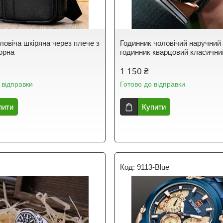
ловіча шкіряна через плече з
Годинник чоловічий наручний
орна
годинник кварцовий класични
1 150 ₴
 відправки
Готово до відправки
пити
Купити
9113-Blue