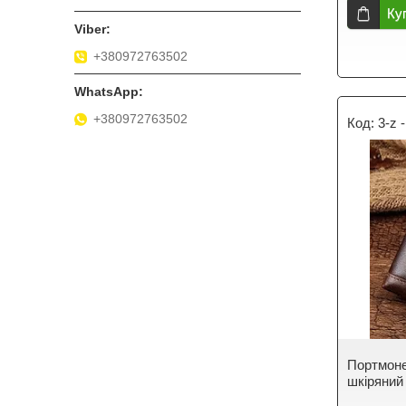
Ку
+380972763502
+380972763502
3-z 
Портмоне
шкіряний