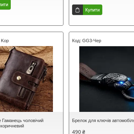
пити
Купити
- Kор
GG3-Чер
 Гаманець чоловічий
Брелок для ключів автомобіл
 коричневий
490 ₴