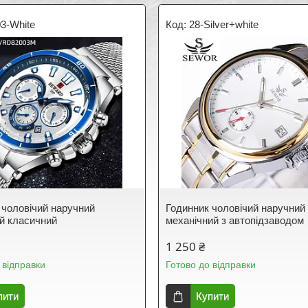
3-White
28-Silver+white
 чоловічий наручний
Годинник чоловічий наручний
й класичний
механічний з автопідзаводом
1 250 ₴
 відправки
Готово до відправки
пити
Купити