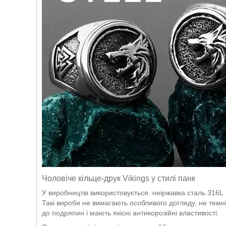
Чоловіче кільце-друк Vikings у стилі панк
У виробництві використовується неіржавка сталь 316L
Такі вироби не вимагають особливого догляду, не темні
до подряпин і мають якісні антикорозійні властивості.