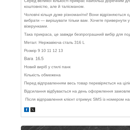
Серед великої кількості прикрас найбільш доречним для
коштовністю, але й талісманом.
Чоловічі кільця дуже різноманітні! Вони відрізняються
вибрати — вирішувати тільки вам. Хочете привернути у
візерунками.
Така прикраса, це завжди безпрограшний вибір для пода
Метал: Нержавіюча сталь 316 L
Розмір 9 10 11 12 13
Вага 16.5
Новий виріб у стилі панк
Кількість обмежена
Перед відправленням весь товар перевіряється на ціліс
Відсилання відбувається на день оформлення замовлен
Після відправлення клієнт отримує SMS із номером н