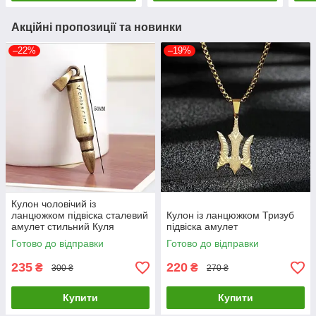
Акційні пропозиції та новинки
–22%
–19%
Кулон чоловічий із
ланцюжком підвіска сталевий
Кулон із ланцюжком Тризуб
амулет стильний Куля
підвіска амулет
Готово до відправки
Готово до відправки
235
220
₴
₴
300 ₴
270 ₴
Купити
Купити