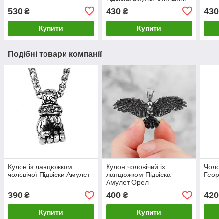
оберег
530
430
430
₴
₴
Купити
Купити
Подібні товари компанії
Кулон із ланцюжком
Кулон чоловічий із
Чоло
чоловічої Підвіски Амулет
ланцюжком Підвіска
Геор
Амулет Орел
390
400
420
₴
₴
Купити
Купити