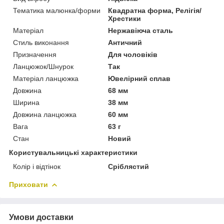
Тематика малюнка/форми
Квадратна форма, Релігія/
Хрестики
Матеріал
Нержавіюча сталь
Стиль виконання
Античний
Призначення
Для чоловіків
Ланцюжок/Шнурок
Так
Матеріал ланцюжка
Ювелірний сплав
Довжина
68 мм
Ширина
38 мм
Довжина ланцюжка
60 мм
Вага
63 г
Стан
Новий
Користувальницькі характеристики
Колір і відтінок
Сріблястий
Приховати
Умови доставки