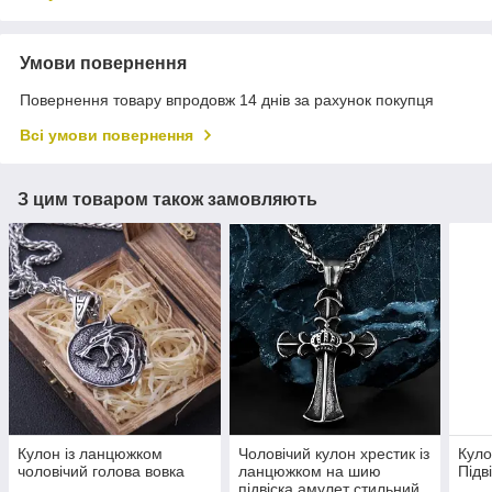
Умови повернення
Повернення товару впродовж 14 днів за рахунок покупця
Всі умови повернення
З цим товаром також замовляють
Кулон із ланцюжком
Чоловічий кулон хрестик із
Куло
чоловічий голова вовка
ланцюжком на шию
Підв
підвіска амулет стильний