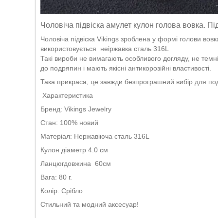
Чоловіча підвіска амулет кулон голова вовка. Підв
Чоловіча підвіска Vikings зроблена у формі голови вовка
використовується неіржавка сталь 316L
Такі вироби не вимагають особливого догляду, не темні
до подряпин і мають якісні антикорозійні властивості.
Така прикраса, це завжди безпрограшний вибір для пода
Характеристика
Бренд: Vikings Jewelry
Стан: 100% новий
Матеріал: Нержавіюча сталь 316L
Кулон діаметр 4.0 см
Ланцюгдовжина 60см
Вага: 80 г.
Колір: Срібло
Стильний та модний аксесуар!