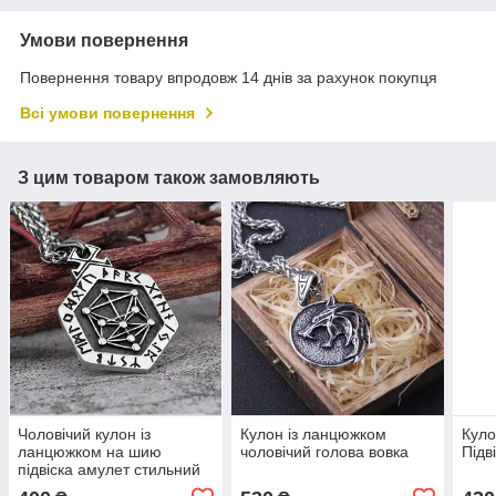
Умови повернення
Повернення товару впродовж 14 днів за рахунок покупця
Всі умови повернення
З цим товаром також замовляють
Чоловічий кулон із
Кулон із ланцюжком
Куло
ланцюжком на шию
чоловічий голова вовка
Підв
підвіска амулет стильний
молодіжний