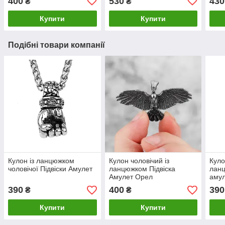
400
530
430
₴
₴
Купити
Купити
Подібні товари компанії
Кулон із ланцюжком
Кулон чоловічий із
Куло
чоловічої Підвіски Амулет
ланцюжком Підвіска
ланц
Амулет Орел
амул
390
400
390
₴
₴
Купити
Купити