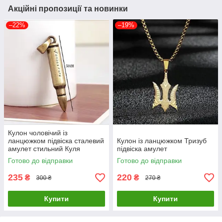
Акційні пропозиції та новинки
–22%
–19%
Кулон чоловічий із
ланцюжком підвіска сталевий
Кулон із ланцюжком Тризуб
амулет стильний Куля
підвіска амулет
Готово до відправки
Готово до відправки
235
220
₴
₴
300 ₴
270 ₴
Купити
Купити