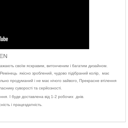
REN
ражають своїм яскравим, витонченим і багатим дизайном.
. Ремінець якісно зроблений, чудово підібраний колір, має
льно продуманий і не має нічого зайвого, Прекрасне втілення
ласнику суворості та серйозності.
ня. І буде доставлена від 1-2 робочих днів.
ність і працездатність.