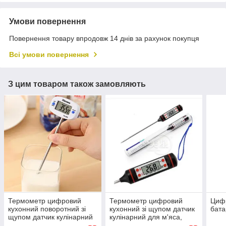
Умови повернення
Повернення товару впродовж 14 днів за рахунок покупця
Всі умови повернення
З цим товаром також замовляють
Термометр цифровий
Термометр цифровий
Циф
кухонний поворотний зі
кухонний зі щупом датчик
бата
щупом датчик кулінарний
кулінарний для м'яса,
для м'яса, кухні, шашлику
кухні, шашлику