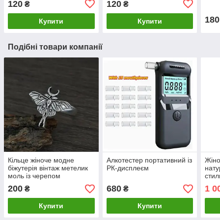
120
120
₴
₴
180
Купити
Купити
Подібні товари компанії
Кільце жіноче модне
Алкотестер портативний із
Жіно
біжутерія вінтаж метелик
РК-дисплеєм
нату
моль із черепом
стил
200
680
1 0
₴
₴
Купити
Купити