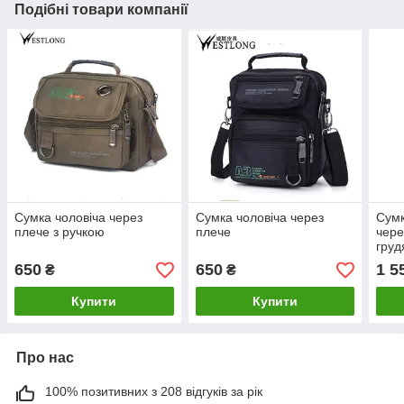
Подібні товари компанії
Сумка чоловіча через
Сумка чоловіча через
Сумк
плече з ручкою
плече
чере
груд
650
650
1 5
₴
₴
Купити
Купити
Про нас
100% позитивних з 208 відгуків за рік