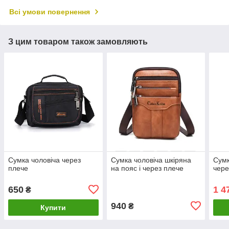
Всі умови повернення
З цим товаром також замовляють
Сумка чоловіча через
Сумка чоловіча шкіряна
Сумк
плече
на пояс і через плече
чере
650
1 4
₴
940
₴
Купити