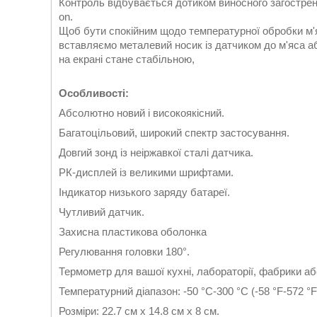
Контроль відбувається дотиком виносного загострен
on.
Щоб бути спокійним щодо температурної обробки м
вставляємо металевий носик із датчиком до м'яса аб
на екрані стане стабільною,
Особливості:
Абсолютно новий і високоякісний.
Багатоцільовий, широкий спектр застосування.
Довгий зонд із неіржавкої сталі датчика.
РК-дисплей із великими шрифтами.
Індикатор низького заряду батареї.
Чутливий датчик.
Захисна пластикова оболонка
Регулювання головки 180°.
Термометр для вашої кухні, лабораторії, фабрики а
Температурний діапазон: -50 °C-300 °C (-58 °F-572 °F
Розміри: 22.7 см х 14.8 см х 8 см.