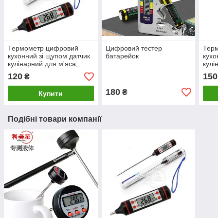
Термометр цифровий
Цифровий тестер
Тер
кухонний зі щупом датчик
батарейок
кухо
кулінарний для м'яса,
кулі
кухні, шашлику
вимі
120
150
₴
180
₴
Купити
Подібні товари компанії