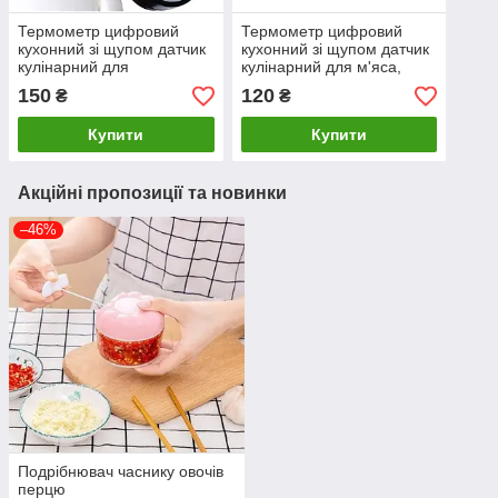
Термометр цифровий
Термометр цифровий
кухонний зі щупом датчик
кухонний зі щупом датчик
кулінарний для
кулінарний для м'яса,
вимірювання температури
кухні, шашлику
150
120
₴
₴
Купити
Купити
Акційні пропозиції та новинки
–46%
Подрібнювач часнику овочів
перцю