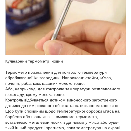
Кулінарний термометр новий
Термометр призначений для контролю температури
оброблюваної їжі зсередини. Наприклад: стейки, м'ясо,
печеня, риба, кекс шашлик молоко тощо.
Або, наприклад, для контролю температури розплавленого
шоколаду, крему молока тощо.
Контроль відбувається дотиком виноносного загостреного
датчика до вимірюваного об'єкта та натисканням кнопки on.
Щоб бути спокійним щодо температурної обробки м'яса на
барбекю або шашликів — вмикаємо термометр,
вставляємо металевий носик із датчиком у м'ясо або будь-
який інший продукт і прагнемо, поки температура на екрані