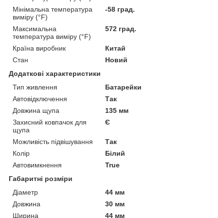
Мінімальна температура
-58 град.
виміру (°F)
Максимальна
572 град.
температура виміру (°F)
Країна виробник
Китай
Стан
Новий
Додаткові характеристики
Тип живлення
Батарейки
Автовідключення
Так
Довжина щупа
135 мм
Захисний ковпачок для
Є
щупа
Можливість підвішування
Так
Колір
Білий
Автовимкнення
True
Габаритні розміри
Діаметр
44 мм
Довжина
30 мм
Ширина
44 мм