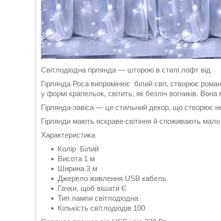
Світлодіодна гірлянда — шторою в стилі лофт від
Гірлянда Роса випромінює білий світ, створює роман
у формі крапельок, світить, як безліч вогників. Вон
Гірлянда-завіса — це стильний декор, що створює н
Гірлянди мають яскраве світіння й споживають мало 
Характеристика
Колір Бiлий
Висота 1 м
Ширина 3 м
Джерело живлення USB кабель
Гачки, щоб вішати Є
Тип лампи світлодіодна
Кількість світлодіодів 100