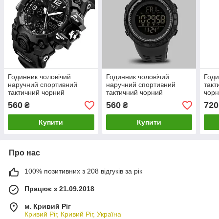
Годинник чоловічий
Годинник чоловічий
Годи
наручний спортивний
наручний спортивний
такт
тактичний чорний
тактичний чорний
чорн
годинник
560
560
720
₴
₴
Купити
Купити
Про нас
100% позитивних з 208 відгуків за рік
Працює з 21.09.2018
м. Кривий Ріг
Кривий Ріг, Кривий Ріг, Україна