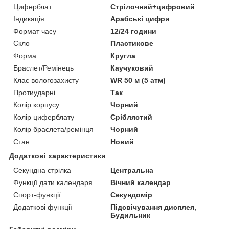
Циферблат
Стрілочний+цифровий
Індикація
Арабські цифри
Формат часу
12/24 години
Скло
Пластикове
Форма
Кругла
Браслет/Ремінець
Каучуковий
Клас вологозахисту
WR 50 м (5 атм)
Протиударні
Так
Колір корпусу
Чорний
Колір циферблату
Сріблястий
Колір браслета/ремінця
Чорний
Стан
Новий
Додаткові характеристики
Секундна стрілка
Центральна
Функції дати календаря
Вічний календар
Спорт-функції
Секундомір
Додаткові функції
Підсвічування дисплея,
Будильник