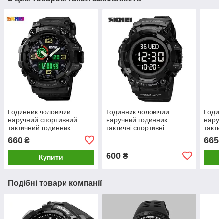
Годинник чоловічий
Годинник чоловічий
Годи
наручний спортивний
наручний годинник
нару
тактичний годинник
тактичні спортивні
такт
660
665
₴
600
₴
Купити
Подібні товари компанії