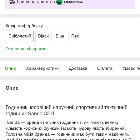
Доступна доставка
Колір циферблату
Сріблястий
Black
Blue
Red
Готово до відправки
Опис
Характеристики
Доставка
Оплата
Умови п
Опис
Годинник чоловічий наручний спортивний тактичний
годинник Sanda-3311
Sanda — бренд стильних годинників, які мають велику
кількість корисних функцій і мають чудову якість збирання.
Головна місія бренда — годинник має бути таким надійним,
щоб без проблем витримувати навантаження під водою до 5