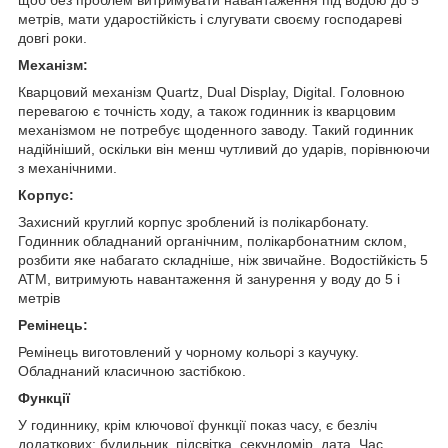
метрів, мати ударостійкість і слугувати своєму господареві
довгі роки.
Механізм:
Кварцовий механізм Quartz, Dual Display, Digital. Головною
перевагою є точність ходу, а також годинник із кварцовим
механізмом не потребує щоденного заводу. Такий годинник
надійніший, оскільки він менш чутливий до ударів, порівнюючи
з механічними.
Корпус:
Захисний круглий корпус зроблений із полікарбонату.
Годинник обладнаний органічним, полікарбонатним склом,
розбити яке набагато складніше, ніж звичайне. Водостійкість 5
АТМ, витримують навантаження й занурення у воду до 5 і
метрів
Ремінець:
Ремінець виготовлений у чорному кольорі з каучуку.
Обладнаний класичною застібкою.
Функції
У годиннику, крім ключової функції показ часу, є безліч
додаткових: будильник, підсвітка, секундомір, дата. Час