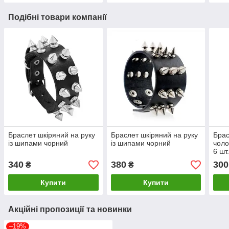
Подібні товари компанії
Браслет шкіряний на руку
Браслет шкіряний на руку
Брас
із шипами чорний
із шипами чорний
чоло
6 шт
340
380
300
₴
₴
Купити
Купити
Акційні пропозиції та новинки
–19%