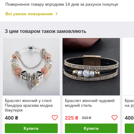
Повернення товару впродовж 14 днів за рахунок покупця
Всі умови повернення
З цим товаром також замовляють
Браслет жіночий у стилі
Браслет жіночий чудовий
Брас
Пандора красива модна
модний стиль
на р
біжутерія
400
225
400
₴
₴
310 ₴
Купити
Купити