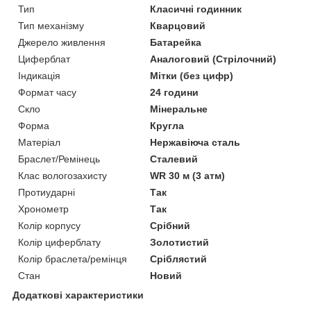
Тип
Класичні годинник
Тип механізму
Кварцовий
Джерело живлення
Батарейка
Циферблат
Аналоговий (Стрілочний)
Індикація
Мітки (без цифр)
Формат часу
24 години
Скло
Мінеральне
Форма
Кругла
Матеріал
Нержавіюча сталь
Браслет/Ремінець
Сталевий
Клас вологозахисту
WR 30 м (3 атм)
Протиударні
Так
Хронометр
Так
Колір корпусу
Срібний
Колір циферблату
Золотистий
Колір браслета/ремінця
Сріблястий
Стан
Новий
Додаткові характеристики