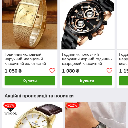
Годинник чоловічий
Годинник чоловічий
Годи
наручний кварцовий
наручний чорний годинник
нару
класичний золотистий
кварцовий класичний
клас
1 050
1 080
1 1
₴
₴
Купити
Купити
Акційні пропозиції та новинки
–13%
–12%