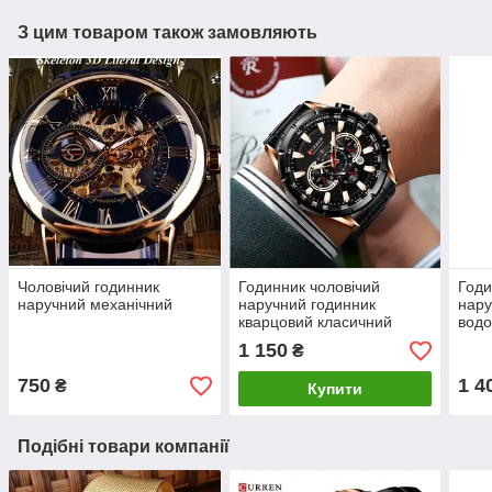
З цим товаром також замовляють
Чоловічий годинник
Годинник чоловічий
Годи
наручний механічний
наручний годинник
нар
кварцовий класичний
водо
100
1 150
₴
750
1 4
₴
Купити
Подібні товари компанії