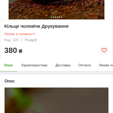
Кільце чоловіче Друкування
Немає в наявності
Код: 120
Роздріб
380
₴
Опис
Характеристики
Доставка
Оплата
Умови п
Опис