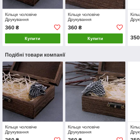
Кільце чоловіче
Кільце чоловіче
Кіль
Друкування
Друкування
Друк
360
360
₴
₴
350
Купити
Купити
Подібні товари компанії
Кільце чоловіче
Кільце чоловіче
Кіль
Друкування
Друкування
Друк