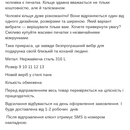
чоловіка є печатка. Кільце здавна вважається не тільки
коштовністю, але й талісманом.
Чоловічі кільця дуже різноманітні! Вони відрізняються один від
одного дизайном, розмірами та шириною. Який варіант
вибрати — вирішувати тільки вам. Хочете привернути увагу?
Сміливо купуйте масивні печатки з незвичайними
візерунками.
Така прикраса, це завжди безпрограшний вибір для
подарунка своїй близькій та коханій людині.
Метал: Нержавіюча сталь 316 L
Розмір 9 10 11 12 13
Новий виріб у стилі панк
Кількість обмежена
Перед відправленням весь товар перевіряється на цілісність і
працездатність.
Відсилання відбувається на день оформлення замовлення. І
буде доставлена від 1-2 робочих днів.
Після відправлення клієнт отримує SMS із номером
накладною.