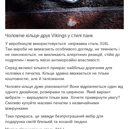
Чоловіче кільце-друк Vikings у стилі панк
У виробництві використовується неіржавка сталь 316L
Такі вироби не вимагають особливого догляду, не темніють і
не окиснюються, не викликають алергічних реакцій, стійкі до
подряпин і мають якісні антикорозійні властивості.
Серед великої кількості прикрас найбільш доречним для
чоловіка є печатка. Кільце здавна вважається не тільки
коштовністю, але й талісманом.
Чоловічі кільця дуже різноманітні! Вони відрізняються один від
одного дизайном, розмірами та шириною. Який варіант
вибрати — вирішувати тільки вам. Хочете привернути увагу?
Сміливо купуйте масивні печатки з незвичайними
візерунками.
Така прикраса, це завжди безпрограшний вибір для
подарунка своїй близькій та коханій людині.