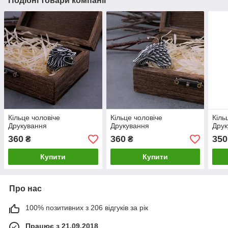
Подібні товари компанії
Кільце чоловіче
Кільце чоловіче
Кіль
Друкування
Друкування
Друк
360
360
350
₴
₴
Купити
Купити
Про нас
100% позитивних з 206 відгуків за рік
Працює з 21.09.2018