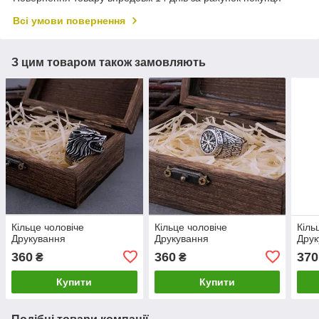
Всі умови повернення
З цим товаром також замовляють
Кільце чоловіче
Кільце чоловіче
Кіль
Друкування
Друкування
Друк
360
360
370
₴
₴
Купити
Купити