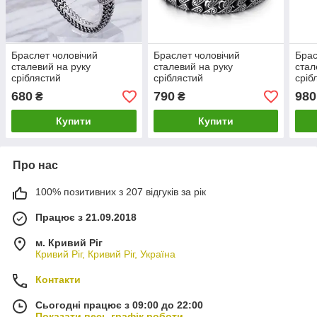
Браслет чоловічий
Браслет чоловічий
Брас
сталевий на руку
сталевий на руку
стал
сріблястий
сріблястий
сріб
680
790
980
₴
₴
Купити
Купити
Про нас
100% позитивних з 207 відгуків за рік
Працює з 21.09.2018
м. Кривий Ріг
Кривий Ріг, Кривий Ріг, Україна
Контакти
Сьогодні працює з 09:00 до 22:00
Показати весь графік роботи