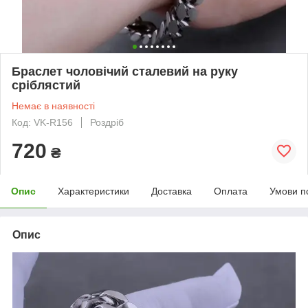
Браслет чоловічий сталевий на руку
сріблястий
Немає в наявності
Код: VK-R156
Роздріб
720
₴
Опис
Характеристики
Доставка
Оплата
Умови п
Опис