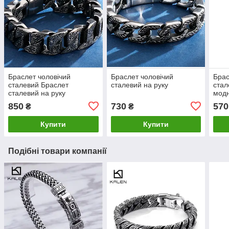
Браслет чоловічий
Браслет чоловічий
Брас
сталевий Браслет
сталевий на руку
стал
сталевий на руку
мод
850
730
570
₴
₴
Купити
Купити
Подібні товари компанії