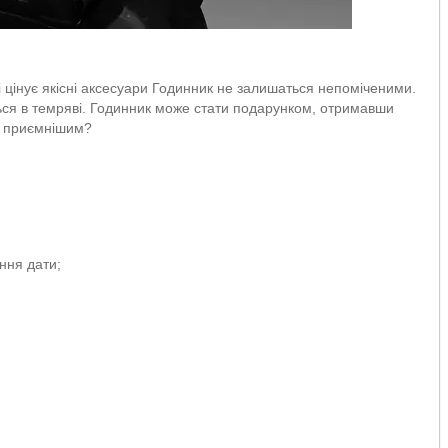
с і цінує якісні аксесуари Годинник не залишаться непоміченими.
ться в темряві. Годинник може стати подарунком, отримавши
и приємнішим?
ння дати;