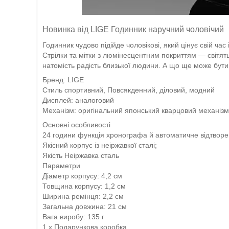
Новинка від LIGE Годинник наручний чоловічий
Годинник чудово підійде чоловікові, який цінує свій ча
Стрілки та мітки з люмінесцентним покриттям — світя
натомість радість близької людини. А що ще може бут
Бренд: LIGE
Стиль спортивний, Повсякденний, діловий, модний
Дисплей: аналоговий
Механізм: оригінальний японський кварцовий механізм
Основні особливості
24 години функція хронографа й автоматичне відтворе
Якісний корпус із неіржавкої сталі;
Якість Неіржавка сталь
Параметри
Діаметр корпусу: 4,2 см
Товщина корпусу: 1,2 см
Ширина ремінця: 2,2 см
Загальна довжина: 21 см
Вага виробу: 135 г
1 х Подарункова коробка