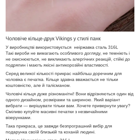
Чоловіче кільце-друк Vikings у стилі панк
У виробництві використовується неіржавка сталь 316L
Такі вироби не вимагають особливого догляду, не темніють і
не окиснюються, не викликають алергічних реакцій, стійкі до
подряпин і мають якісні антикорозійні властивості.
Серед великої кількості прикрас найбільш доречним для
чоловіка є печатка. Кільце здавна вважається не тільки
коштовністю, але й талісманом.
Чоловічі кільця дуже різноманітні! Вони відрізняються один від
одного дизайном, розмірами та шириною. Який варіант
вибрати — вирішувати тільки вам. Хочете привернути увагу?
Сміливо купуйте масивні печатки з незвичайними
візерунками.
Така прикраса, це завжди безпрограшний вибір для
подарунка своїй близькій та коханій людині.