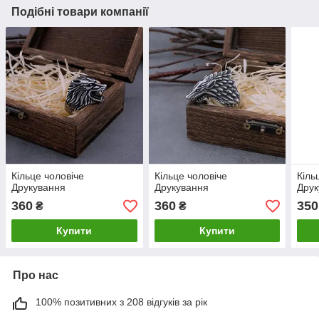
Подібні товари компанії
Кільце чоловіче
Кільце чоловіче
Кіль
Друкування
Друкування
Друк
360
360
350
₴
₴
Купити
Купити
Про нас
100% позитивних з 208 відгуків за рік