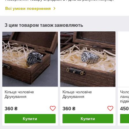
Всі умови повернення
З цим товаром також замовляють
Кільце чоловіче
Кільце чоловіче
Чоло
Друкування
Друкування
ланц
підв
360
360
450
₴
₴
Купити
Купити