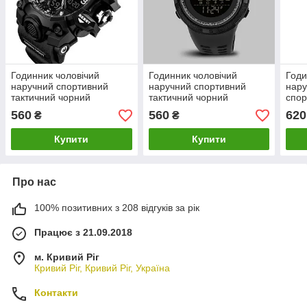
Годинник чоловічий
Годинник чоловічий
Годи
наручний спортивний
наручний спортивний
нару
тактичний чорний
тактичний чорний
спор
годинник
560
560
620
₴
₴
Купити
Купити
Про нас
100% позитивних з 208 відгуків за рік
Працює з 21.09.2018
м. Кривий Ріг
Кривий Ріг, Кривий Ріг, Україна
Контакти