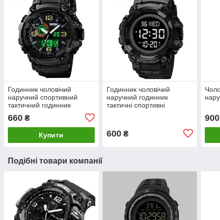
Годинник чоловічий
Годинник чоловічий
Чоло
наручний спортивний
наручний годинник
нару
тактичний годинник
тактичні спортивні
660
900
₴
600
₴
Купити
Подібні товари компанії