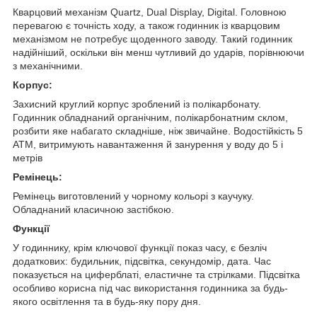
Кварцовий механізм Quartz, Dual Display, Digital. Головною
перевагою є точність ходу, а також годинник із кварцовим
механізмом не потребує щоденного заводу. Такий годинник
надійніший, оскільки він менш чутливий до ударів, порівнюючи
з механічними.
Корпус:
Захисний круглий корпус зроблений із полікарбонату.
Годинник обладнаний органічним, полікарбонатним склом,
розбити яке набагато складніше, ніж звичайне. Водостійкість 5
АТМ, витримують навантаження й занурення у воду до 5 і
метрів
Ремінець:
Ремінець виготовлений у чорному кольорі з каучуку.
Обладнаний класичною застібкою.
Функції
У годиннику, крім ключової функції показ часу, є безліч
додаткових: будильник, підсвітка, секундомір, дата. Час
показується на циферблаті, еластичне та стрілками. Підсвітка
особливо корисна під час використання годинника за будь-
якого освітлення та в будь-яку пору дня.