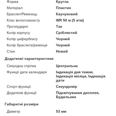
Форма
Кругла
Матеріал
Пластик
Браслет/Ремінець
Каучуковий
Клас вологозахисту
WR 50 м (5 атм)
Протиударні
Так
Колір корпусу
Сріблястий
Колір циферблату
Чорний
Колір браслета/ремінця
Чорний
Стан
Новий
Додаткові характеристики
Секундна стрілка
Центральна
Функції дати календаря
Індикація дня тижня,
Індикація місяця, Індикація
дати
Спорт-функції
Секундомір
Додаткові функції
Підсвічування дисплея,
Будильник
Габаритні розміри
Діаметр
53 мм