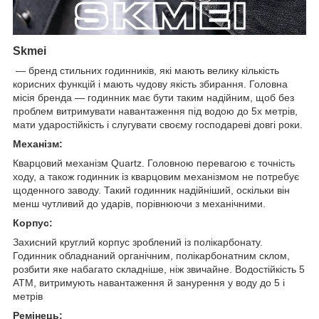
Skmei
— бренд стильних годинників, які мають велику кількість
корисних функцій і мають чудову якість збирання. Головна
місія бренда — годинник має бути таким надійним, щоб без
проблем витримувати навантаження під водою до 5х метрів,
мати ударостійкість і слугувати своєму господареві довгі роки.
Механізм:
Кварцовий механізм Quartz. Головною перевагою є точність
ходу, а також годинник із кварцовим механізмом не потребує
щоденного заводу. Такий годинник надійніший, оскільки він
менш чутливий до ударів, порівнюючи з механічними.
Корпус:
Захисний круглий корпус зроблений із полікарбонату.
Годинник обладнаний органічним, полікарбонатним склом,
розбити яке набагато складніше, ніж звичайне. Водостійкість 5
АТМ, витримують навантаження й занурення у воду до 5 і
метрів
Ремінець: