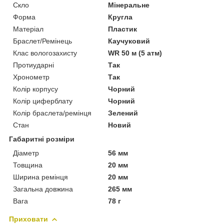
Скло
Мінеральне
Форма
Кругла
Матеріал
Пластик
Браслет/Ремінець
Каучуковий
Клас вологозахисту
WR 50 м (5 атм)
Протиударні
Так
Хронометр
Так
Колір корпусу
Чорний
Колір циферблату
Чорний
Колір браслета/ремінця
Зелений
Стан
Новий
Габаритні розміри
Діаметр
56 мм
Товщина
20 мм
Ширина ремінця
20 мм
Загальна довжина
265 мм
Вага
78 г
Приховати