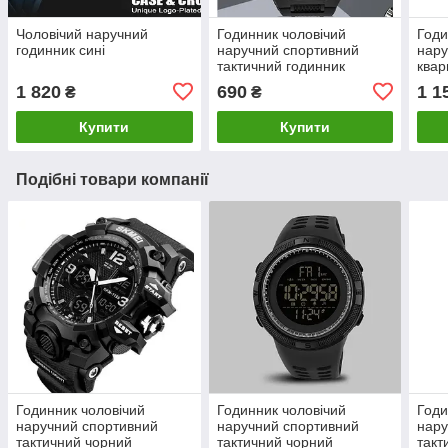
Чоловічий наручний
Годинник чоловічий
Годи
годинник сині
наручний спортивний
нару
тактичний годинник
квар
1 820
690
1 1
₴
₴
Купити
Купити
Подібні товари компанії
Годинник чоловічий
Годинник чоловічий
Годи
наручний спортивний
наручний спортивний
нару
тактичний чорний
тактичний чорний
такт