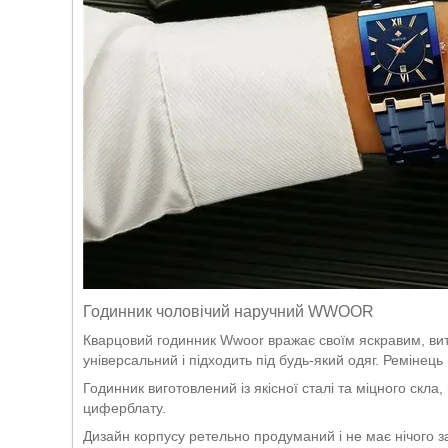
Годинник чоловічий наручний WWOOR
Кварцовий годинник Wwoor вражає своїм яскравим, вито
універсальний і підходить під будь-який одяг. Ремінец
Годинник виготовлений із якісної сталі та міцного скл
циферблату.
Дизайн корпусу ретельно продуманий і не має нічого з