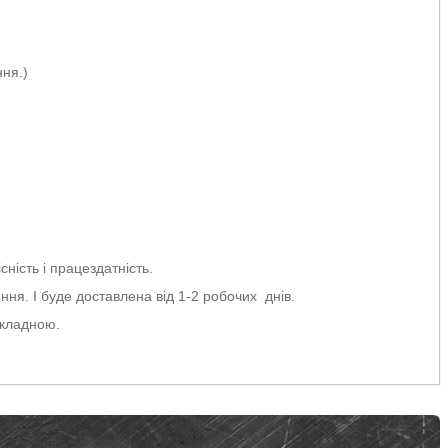
ня.)
ність і працездатність.
ня. І буде доставлена від 1-2 робочих днів.
акладною.