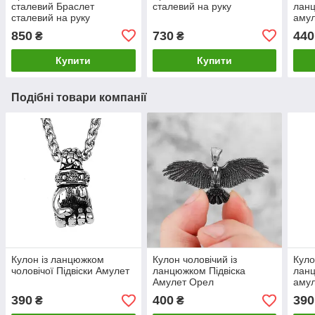
сталевий Браслет
сталевий на руку
лан
сталевий на руку
амул
850
730
440
₴
₴
Купити
Купити
Подібні товари компанії
Кулон із ланцюжком
Кулон чоловічий із
Куло
чоловічої Підвіски Амулет
ланцюжком Підвіска
ланц
Амулет Орел
амул
390
400
390
₴
₴