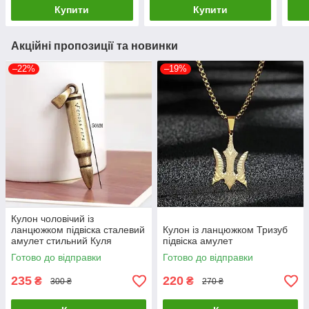
Купити
Купити
Акційні пропозиції та новинки
–22%
–19%
Кулон чоловічий із
ланцюжком підвіска сталевий
Кулон із ланцюжком Тризуб
амулет стильний Куля
підвіска амулет
Готово до відправки
Готово до відправки
235
220
₴
₴
300 ₴
270 ₴