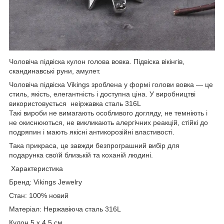
Чоловіча підвіска кулон голова вовка. Підвіска вікінгів,
скандинавські руни, амулет.
Чоловіча підвіска Vikings зроблена у формі голови вовка — це
стиль, якість, елегантність і доступна ціна. У виробництві
використовується неіржавка сталь 316L
Такі вироби не вимагають особливого догляду, не темніють і
не окиснюються, не викликають алергічних реакцій, стійкі до
подряпин і мають якісні антикорозійні властивості.
Така прикраса, це завжди безпрограшний вибір для
подарунка своїй близькій та коханій людині.
Характеристика
Бренд: Vikings Jewelry
Стан: 100% новий
Матеріал: Нержавіюча сталь 316L
Кулон 5 х 4.5 см