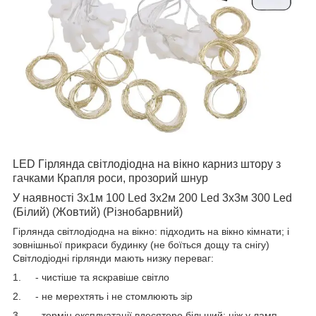
LED Гірлянда світлодіодна на вікно карниз штору з
гачками Крапля роси, прозорий шнур
У наявності 3х1м 100 Led 3х2м 200 Led 3х3м 300 Led
(Білий) (Жовтий) (Різнобарвний)
Гірлянда світлодіодна на вікно: підходить на вікно кімнати; і
зовнішньої прикраси будинку (не боїться дощу та снігу)
Світлодіодні гірлянди мають низку переваг:
1. - чистіше та яскравіше світло
2. - не мерехтять і не стомлюють зір
3. - термін експлуатації вдесятеро більший; ніж у ламп