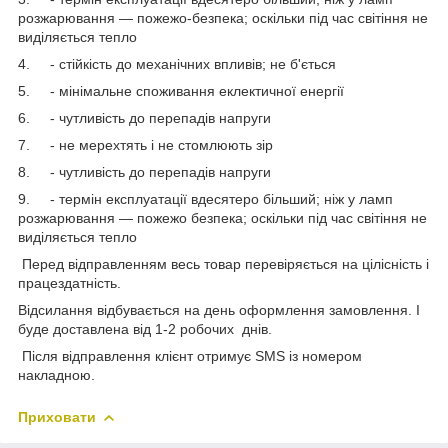
розжарювання — пожежо-безпека; оскільки під час світіння не
виділяється тепло
4. - стійкість до механічних впливів; не б'ється
5. - мінімальне споживання еклектичної енергії
6. - чутливість до перепадів напруги
7. - не мерехтять і не стомлюють зір
8. - чутливість до перепадів напруги
9. - термін експлуатації вдесятеро більший; ніж у ламп
розжарювання — пожежо безпека; оскільки під час світіння не
виділяється тепло
Перед відправленням весь товар перевіряється на цілісність і
працездатність.
Відсилання відбувається на день оформлення замовлення. І
буде доставлена від 1-2 робочих днів.
Після відправлення клієнт отримує SMS із номером
накладною.
Приховати