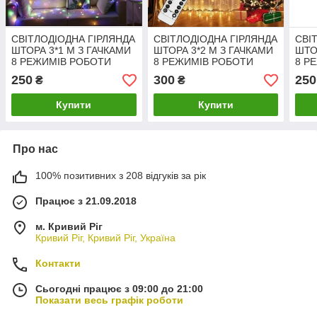
СВІТЛОДІОДНА ГІРЛЯНДА
СВІТЛОДІОДНА ГІРЛЯНДА
СВІ
ШТОРА 3*1 М З ГАЧКАМИ
ШТОРА 3*2 М З ГАЧКАМИ
ШТО
8 РЕЖИМІВ РОБОТИ
8 РЕЖИМІВ РОБОТИ
8 Р
КОЛІР РIЗНОКОЛЬОРОВI
КОЛІР ТЕПЛО-ЖОВТИЙ
КОЛ
250
300
250
₴
₴
Купити
Купити
Про нас
100% позитивних з 208 відгуків за рік
Працює з 21.09.2018
м. Кривий Ріг
Кривий Ріг, Кривий Ріг, Україна
Контакти
Сьогодні працює з 09:00 до 21:00
Показати весь графік роботи