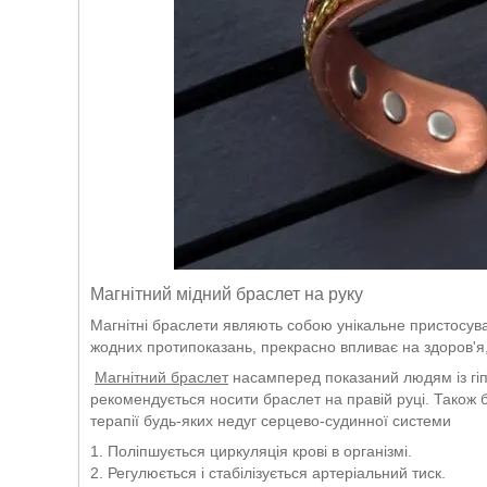
Магнітний мідний браслет на руку
Магнітні браслети являють собою унікальне пристосува
жодних протипоказань, прекрасно впливає на здоров'я, 
Магнітний браслет
насамперед показаний людям із гіпе
рекомендується носити браслет на правій руці. Також 
терапії будь-яких недуг серцево-судинної системи
1. Поліпшується циркуляція крові в організмі.
2. Регулюється і стабілізується артеріальний тиск.