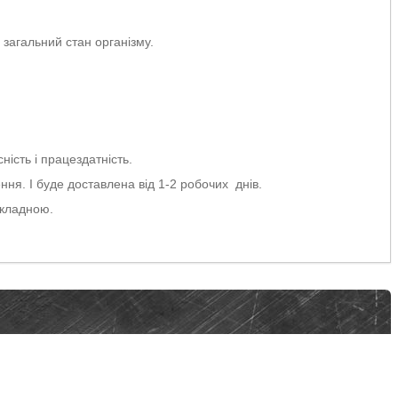
я загальний стан організму.
ність і працездатність.
ня. І буде доставлена від 1-2 робочих днів.
акладною.