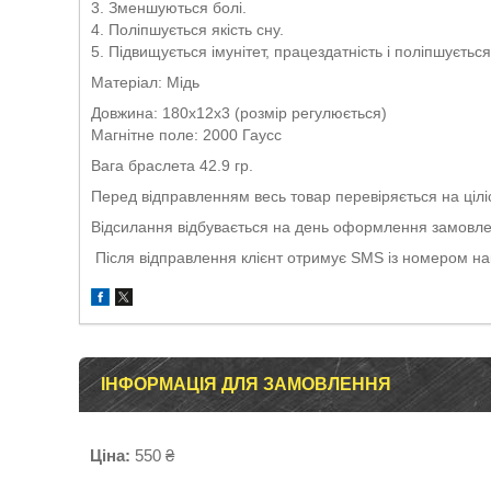
3. Зменшуються болі.
4. Поліпшується якість сну.
5. Підвищується імунітет, працездатність і поліпшуєтьс
Матеріал: Мідь
Довжина: 180х12х3 (розмір регулюється)
Магнітне поле: 2000 Гаусс
Вага браслета 42.9 гр.
Перед відправленням весь товар перевіряється на ціліс
Відсилання відбувається на день оформлення замовлен
Після відправлення клієнт отримує SMS із номером н
ІНФОРМАЦІЯ ДЛЯ ЗАМОВЛЕННЯ
Ціна:
550 ₴