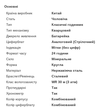
Основні
Країна виробник
Китай
Стать
Чоловіча
Тип
Класичні годинник
Тип механізму
Кварцовий
Джерело живлення
Батарейка
Циферблат
Аналоговий (Стрілочний)
Індикація
Мітки (без цифр)
Формат часу
24 години
Скло
Мінеральне
Форма
Кругла
Матеріал
Нержавіюча сталь
Браслет/Ремінець
Сталевий
Клас вологозахисту
WR 30 м (3 атм)
Протиударні
Так
Хронометр
Так
Колір корпусу
Комбінований
Колір циферблату
Комбінований