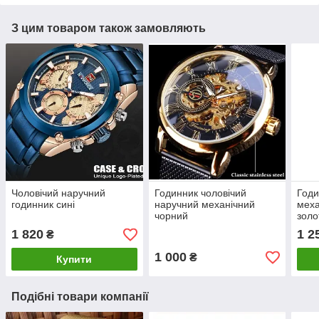
З цим товаром також замовляють
Чоловічий наручний
Годинник чоловічий
Годи
годинник сині
наручний механічний
меха
чорний
золо
1 820
1 2
₴
1 000
₴
Купити
Подібні товари компанії