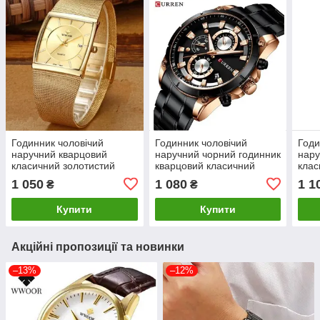
Годинник чоловічий
Годинник чоловічий
Годи
наручний кварцовий
наручний чорний годинник
нару
класичний золотистий
кварцовий класичний
клас
1 050
1 080
1 1
₴
₴
Купити
Купити
Акційні пропозиції та новинки
–13%
–12%