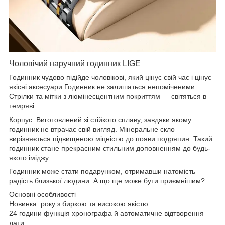
Чоловічий наручний годинник LIGE
Годинник чудово підійде чоловікові, який цінує свій час і цінує
якісні аксесуари Годинник не залишаться непоміченими.
Стрілки та мітки з люмінесцентним покриттям — світяться в
темряві.
Корпус: Виготовлений зі стійкого сплаву, завдяки якому
годинник не втрачає свій вигляд. Мінеральне скло
вирізняється підвищеною міцністю до появи подряпин. Такий
годинник стане прекрасним стильним доповненням до будь-
якого іміджу.
Годинник може стати подарунком, отримавши натомість
радість близької людини. А що ще може бути приємнішим?
Основні особливості
Новинка року з биркою та високою якістю
24 години функція хронографа й автоматичне відтворення
дати;