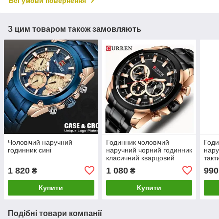
Всі умови повернення
З цим товаром також замовляють
Чоловічий наручний
Годинник чоловічий
Годи
годинник сині
наручний чорний годинник
нару
класичний кварцовий
такт
1 820
1 080
990
₴
₴
Купити
Купити
Подібні товари компанії