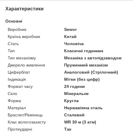
Характеристики
Основні
Виробник
Sewor
Країна виробник
Китай
Стать
Чоловіча
Тип
Класичні годинник
Тип механізму
Механіка з автопідзаводом
Джерело живлення
Пружинний механізм
Циферблат
Аналоговий (Стрілочний)
Індикація
Мітки (без цифр)
Формат часу
24 години
Скло
Мінеральне
Форма
Кругла
Матеріал
Нержавіюча сталь
Браслет/Ремінець
Сталевий
Клас вологозахисту
WR 30 м (3 атм)
Протиударні
Так