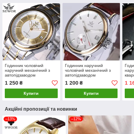
Годинник чоловічий
Годинник наручний
Годи
наручний механічний з
чоловічий механічний з
нару
автопідзаводом
автопідзаводом
квар
1 250
1 200
1 1
₴
₴
Купити
Купити
Акційні пропозиції та новинки
–13%
–12%