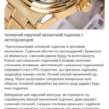
Чоловічий наручний механічний годинник з
автопідзаводом
Приголомшливий чоловічий годинник із прозорим
механізмом. Годинник абсолютно протиударний і буквально
не вбивається, з високим рівнем бруду та вологозахисту.
Корпус цих унікальних годинників із яскраво золотими
стильними вставками, виготовлений з унікальної годинникової
неіржавкої сталі з IPG-покриттям, що присвоює годиннику
традиційну манеру стилю. Ручний якісний механічний під
завод. Міцне загартоване спеціальне мінеральне скло
оберігає головний циферблат від різного роду ударів і будь-
яких подряпин.
Вибираючи цей наручний аксесуар, ви отримуєте по-
справжньому якісний механічний годинник, дуже міцний і
сучасний стильний, з міцним сталевим ремінцем і надійною
клямкою на зап'ястку, що так само не дає змогу їх втратити.