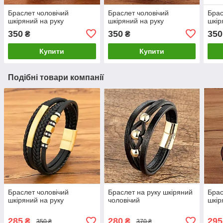
Браслет чоловічий
Браслет чоловічий
Брас
шкіряний на руку
шкіряний на руку
шкір
350
350
350
₴
₴
Купити
Купити
Подібні товари компанії
Браслет чоловічий
Браслет на руку шкіряний
Брас
шкіряний на руку
чоловічий
шкір
285
280
295
₴
₴
350 ₴
370 ₴