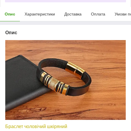
Опис
Характеристики
Доставка
Оплата
Умови п
Опис
Браслет чоловічий шкіряний