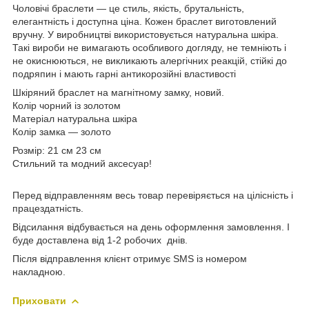
Чоловічі браслети — це стиль, якість, брутальність,
елегантність і доступна ціна. Кожен браслет виготовлений
вручну. У виробництві використовується натуральна шкіра.
Такі вироби не вимагають особливого догляду, не темніють і
не окиснюються, не викликають алергічних реакцій, стійкі до
подряпин і мають гарні антикорозійні властивості
Шкіряний браслет на магнітному замку, новий.
Колір чорний із золотом
Матеріал натуральна шкіра
Колір замка — золото
Розмір: 21 см 23 см
Стильний та модний аксесуар!
Перед відправленням весь товар перевіряється на цілісність і
працездатність.
Відсилання відбувається на день оформлення замовлення. І
буде доставлена від 1-2 робочих днів.
Після відправлення клієнт отримує SMS із номером
накладною.
Приховати