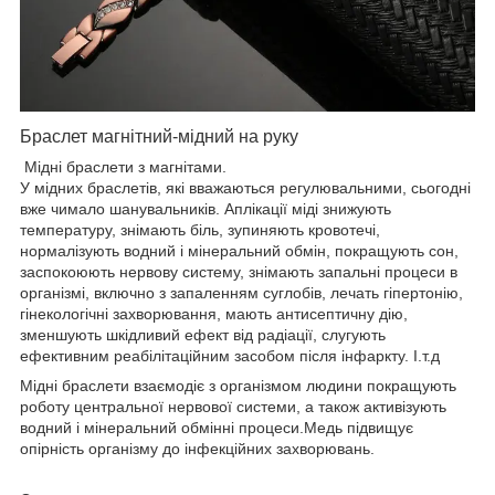
Браслет магнітний-мідний на руку
Мідні браслети з магнітами.
У мідних браслетів, які вважаються регулювальними, сьогодні
вже чимало шанувальників. Аплікації міді знижують
температуру, знімають біль, зупиняють кровотечі,
нормалізують водний і мінеральний обмін, покращують сон,
заспокоюють нервову систему, знімають запальні процеси в
організмі, включно з запаленням суглобів, лечать гіпертонію,
гінекологічні захворювання, мають антисептичну дію,
зменшують шкідливий ефект від радіації, слугують
ефективним реабілітаційним засобом після інфаркту. І.т.д
Мідні браслети взаємодіє з організмом людини покращують
роботу центральної нервової системи, а також активізують
водний і мінеральний обмінні процеси.Медь підвищує
опірність організму до інфекційних захворювань.