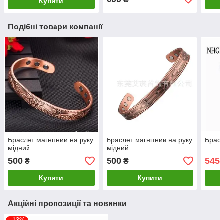
Купити
Подібні товари компанії
Браслет магнітний на руку
Браслет магнітний на руку
Брас
мідний
мідний
500
500
545
₴
₴
Купити
Купити
Акційні пропозиції та новинки
–13%