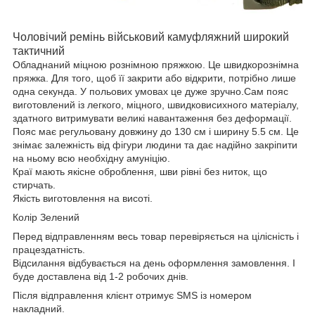
Чоловічий ремінь військовий камуфляжний широкий
тактичний
Обладнаний міцною рознімною пряжкою. Це швидкорознімна
пряжка. Для того, щоб її закрити або відкрити, потрібно лише
одна секунда. У польових умовах це дуже зручно.Сам пояс
виготовлений із легкого, міцного, швидковисихного матеріалу,
здатного витримувати великі навантаження без деформації.
Пояс має регульовану довжину до 130 см і ширину 5.5 см. Це
знімає залежність від фігури людини та дає надійно закріпити
на ньому всю необхідну амуніцію.
Краї мають якісне оброблення, шви рівні без ниток, що
стирчать.
Якість виготовлення на висоті.
Колір Зелений
Перед відправленням весь товар перевіряється на цілісність і
працездатність.
Відсилання відбувається на день оформлення замовлення. І
буде доставлена від 1-2 робочих днів.
Після відправлення клієнт отримує SMS із номером
накладний.