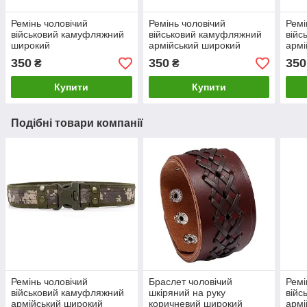
Ремінь чоловічий
Ремінь чоловічий
Ремі
військовий камуфляжний
військовий камуфляжний
війс
широкий
армійський широкий
армі
350
350
350
₴
₴
Купити
Купити
Подібні товари компанії
Ремінь чоловічий
Браслет чоловічий
Ремі
військовий камуфляжний
шкіряний на руку
війс
армійський широкий
коричневий широкий
армі