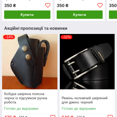
350
350
350
₴
₴
Купити
Купити
Акційні пропозиції та новинки
–14%
–11%
Кобура шкіряна поясна
чорна із підсумком ручна
Ремінь чоловічий шкіряний
робота
для джинс чорний
Готово до відправки
Готово до відправки