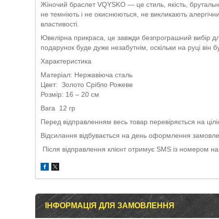
Жіночий браслет VQYSKO — це стиль, якість, брутальні
не темніють і не окиснюються, не викликають алергічних
властивості.
Ювелірна прикраса, це завжди безпрограшний вибір для 
подарунок буде дуже незабутнім, оскільки на руці він 
Характеристика
Матеріал: Нержавіюча сталь
Цвет: Золото Срібло Рожеве
Розмір: 16 – 20 см
Вага 12 гр
Перед відправленням весь товар перевіряється на ціліс
Відсилання відбувається на день оформлення замовлен
Після відправлення клієнт отримує SMS із номером на
ІНФОРМАЦІЯ ДЛЯ ЗАМОВЛЕННЯ