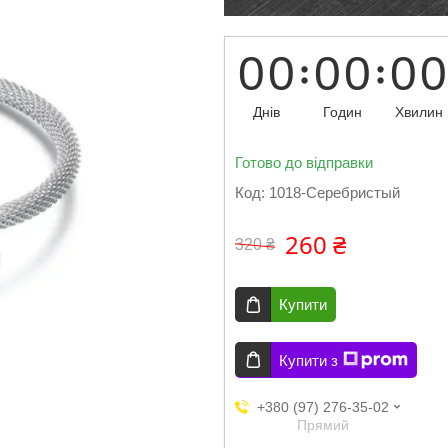
0
0
0
0
0
0
Днів
Годин
Хвилин
Готово до відправки
Код:
1018-Серебристый
260 ₴
320 ₴
Купити
Купити з
+380 (97) 276-35-02
Прямий