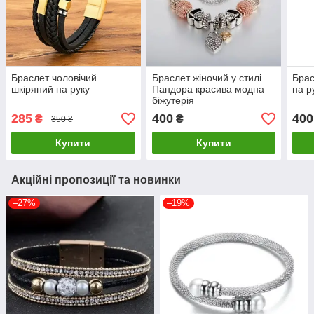
Браслет чоловічий
Браслет жіночий у стилі
Брас
шкіряний на руку
Пандора красива модна
на р
біжутерія
285
400
400
₴
₴
350 ₴
Купити
Купити
Акційні пропозиції та новинки
–27%
–19%