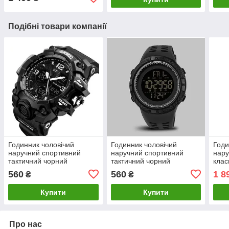
Подібні товари компанії
Годинник чоловічий
Годинник чоловічий
Годи
наручний спортивний
наручний спортивний
нару
тактичний чорний
тактичний чорний
клас
годинник
560
560
1 8
₴
₴
Купити
Купити
Про нас