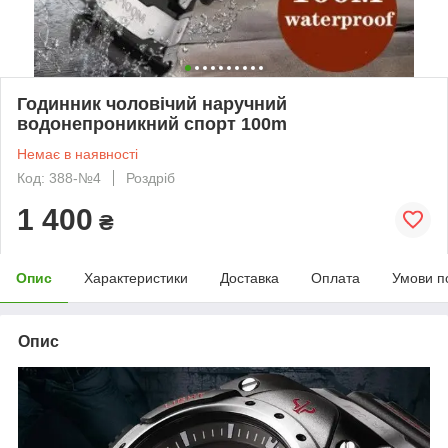
Годинник чоловічий наручний
водонепроникний спорт 100m
Немає в наявності
Код: 388-№4
Роздріб
1 400
₴
Опис
Характеристики
Доставка
Оплата
Умови п
Опис