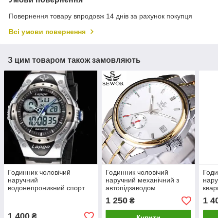
Повернення товару впродовж 14 днів за рахунок покупця
Всі умови повернення
З цим товаром також замовляють
Годинник чоловічий
Годинник чоловічий
Годи
наручний
наручний механічний з
нару
водонепроникний спорт
автопідзаводом
квар
100m
1 250
1 4
₴
1 400
₴
Купити