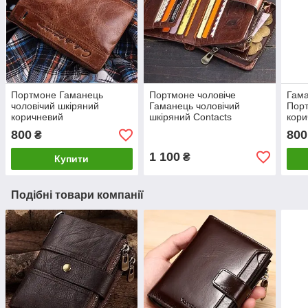
Портмоне Гаманець
Портмоне чоловіче
Гама
чоловічий шкіряний
Гаманець чоловічий
Порт
коричневий
шкіряний Contacts
кори
800
800
₴
1 100
₴
Купити
Подібні товари компанії