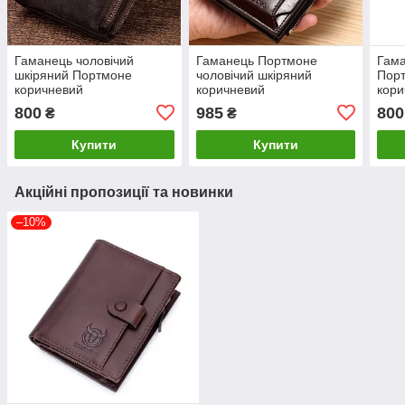
Гаманець чоловічий
Гаманець Портмоне
Гама
шкіряний Портмоне
чоловічий шкіряний
Порт
коричневий
коричневий
кори
800
985
800
₴
₴
Купити
Купити
Акційні пропозиції та новинки
–10%