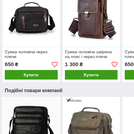
Сумка чоловіча через
Сумка чоловіча шкіряна
Сумк
плече
на пояс і через плече
пле
650
1 300
650
₴
₴
Купити
Купити
Подібні товари компанії