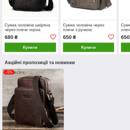
Сумка чоловіча шкіряна
Сумка чоловіча через
Сумк
через плече чорна
плече з ручкою
пле
680
650
650
₴
₴
Купити
Купити
Акційні пропозиції та новинки
–5%