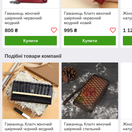
Гаманець жіночий
Гаманець Клатч жіночий
Жіно
шкіряний червоний
шкіряний червоний
нату
модний
модний новий
800
995
1 1
₴
₴
Купити
Купити
Подібні товари компанії
Гаманець Клатч жіночий
Гаманець Клатч жіночий
Жіно
шкіряний чорний модний
шкіряний стильний
нату