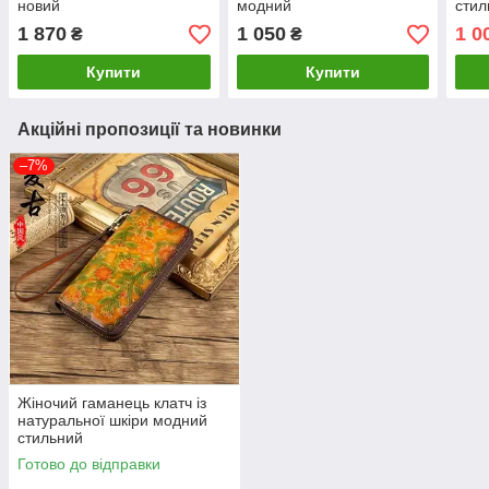
новий
модний
стил
1 870
1 050
1 0
₴
₴
Купити
Купити
Акційні пропозиції та новинки
–7%
Жіночий гаманець клатч із
натуральної шкіри модний
стильний
Готово до відправки