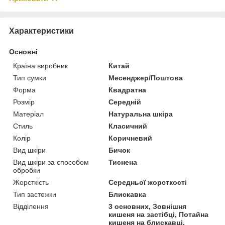
Характеристики
Основні
Країна виробник
Китай
Тип сумки
Месенджер/Поштова
Форма
Квадратна
Розмір
Середній
Матеріал
Натуральна шкіра
Стиль
Класичний
Колір
Коричневий
Вид шкіри
Бичок
Вид шкіри за способом
Тиснена
обробки
Жорсткість
Середньої жорсткості
Тип застежки
Блискавка
Відділення
3 основних, Зовнішня
кишеня на застібці, Потайна
кишеня на блискавці,