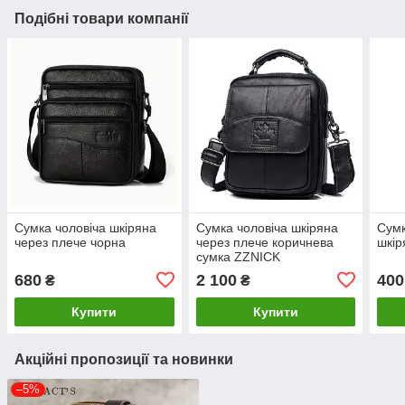
Подібні товари компанії
Сумка чоловіча шкіряна
Сумка чоловіча шкіряна
Сумк
через плече чорна
через плече коричнева
шкір
сумка ZZNICK
680
2 100
400
₴
₴
Купити
Купити
Акційні пропозиції та новинки
–5%