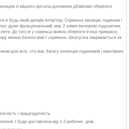
віконцем із міцного оргскла допоможе дбайливо зберігати
ся в будь-який дизайн інтер'єру. Скринька захищає годинник і
рпус дуже функціональний, має 2 знімні велюрові подушечки,
лети. До того ж у скриньці можна зберігати й інші прикраси,
ору можна бачити вміст скриньки. Шкатулка закривається за
ом для всіх, хто має багату колекцію годинників і ювелірних
лісність і працездатність.
ення. І буде доставлена від 1-2 робочих днів.