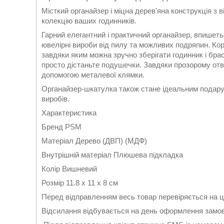
Місткий органайзер і міцна дерев'яна конструкція з 
колекцію ваших годинників.
Гарний елегантний і практичний органайзер, впишеть
ювелірні вироби від пилу та можливих подряпин. Ко
завдяки яким можна зручно зберігати годинник і брас
просто дістаньте подушечки. Завдяки прозорому отв
допомогою металевої клямки.
Органайзер-шкатулка також стане ідеальним подарунк
виробів.
Характеристика
Бренд PSM
Матеріал Дерево (ДВП) (МДФ)
Внутрішній матеріал Плюшева підкладка
Колір Вишневий
Розмір 11.8 х 11 х 8 см
Перед відправленням весь товар перевіряється на ці
Відсилання відбувається на день оформлення замовл