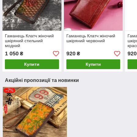
Гаманець Клатч жіночий
Гаманець Клатч жіночий
Гама
шкіряний стильний
шкіряний червоний
шкір
модний
крас
1 050
920
920
₴
₴
Купити
Купити
Акційні пропозиції та новинки
–7%