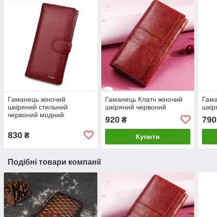
Гаманець жіночий
Гаманець Клатч жіночий
Гама
шкіряний стильний
шкіряний червоний
шкір
червоний модний
920
790
₴
830
₴
Купити
Подібні товари компанії