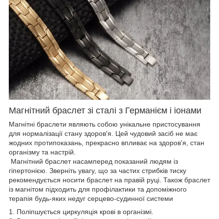
Магнітний браслет зі сталі з Германієм і іонами
Магнітні браслети являють собою унікальне пристосування
для нормалізації стану здоров'я. Цей чудовий засіб не має
жодних протипоказань, прекрасно впливає на здоров'я, стан
організму та настрій.
Магнітний браслет насамперед показаний людям із
гіпертонією. Зверніть увагу, що за частих стрибків тиску
рекомендується носити браслет на правій руці. Також браслет
із магнітом підходить для профілактики та допоміжного
терапія будь-яких недуг серцево-судинної системи
1. Поліпшується циркуляція крові в організмі.