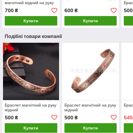
магнітний мідний на руку
Брас
700
600
500
₴
₴
Купити
Купити
Подібні товари компанії
Браслет магнітний на руку
Браслет магнітний на руку
Брас
мідний
мідний
500
500
545
₴
₴
Купити
Купити