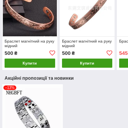
Браслет магнітний на руку
Браслет магнітний на руку
Брас
мідний
мідний
500
500
545
₴
₴
Купити
Купити
Акційні пропозиції та новинки
–13%