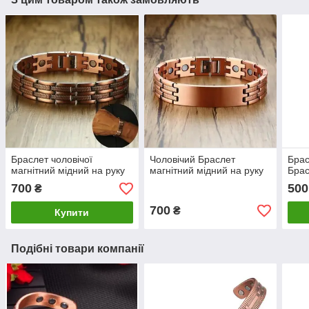
Браслет чоловічої
Чоловічий Браслет
Брас
магнітний мідний на руку
магнітний мідний на руку
Брас
700
500
₴
700
₴
Купити
Подібні товари компанії