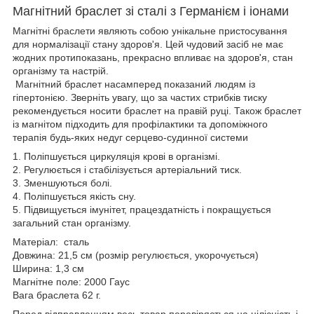
Магнітний браслет зі сталі з Германієм і іонами
Магнітні браслети являють собою унікальне пристосування
для нормалізації стану здоров'я. Цей чудовий засіб не має
жодних протипоказань, прекрасно впливає на здоров'я, стан
організму та настрій.
Магнітний браслет насамперед показаний людям із
гіпертонією. Зверніть увагу, що за частих стрибків тиску
рекомендується носити браслет на правій руці. Також браслет
із магнітом підходить для профілактики та допоміжного
терапія будь-яких недуг серцево-судинної системи
1. Поліпшується циркуляція крові в організмі.
2. Регулюється і стабілізується артеріальний тиск.
3. Зменшуються болі.
4. Поліпшується якість сну.
5. Підвищується імунітет, працездатність і покращується
загальний стан організму.
Матеріал: сталь
Довжина: 21,5 см (розмір регулюється, укорочується)
Ширина: 1,3 см
Магнітне поле: 2000 Гаус
Вага браслета 62 г.