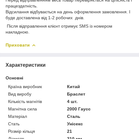
Перед відправленням весь товар перевіряється на цілісність і
працездатність.
Відсилання відбувається на день оформлення замовлення. І
буде доставлена від 1-2 робочих днів.
Після відправлення клієнт отримує SMS із номером
накладною.
Приховати
Характеристики
Основні
Країна виробник
Китай
Вид виробу
Браслет
Кількість магнітів
4 шт.
Магнітна сила
2000 Гаусс
Матеріал
Сталь
Стать
Унісекс
Розмір кільця
21
Діаметр
210 мм