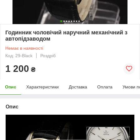
Годинник чоловічий наручний механічний з
автопідзаводом
Немає в наявності
Код: 29-Black
Роздріб
1 200
₴
Опис
Характеристики
Доставка
Оплата
Умови п
Опис