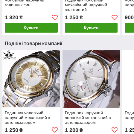
Чоловічий наручний
Годинник чоловічий
Чоло
годинник сині
механічний наручний
нару
золотистий
1 820
1 250
900
₴
₴
Купити
Купити
Подібні товари компанії
Годинник чоловічий
Годинник наручний
Годи
наручний механічний з
чоловічий механічний з
нару
автопідзаводом
автопідзаводом
1 250
1 200
1 2
₴
₴