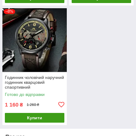
–8%
Годинник чоловічий наручний
годинник кварцовий
спаортивний
Готово до відправки
1 160
₴
1 260 ₴
Купити