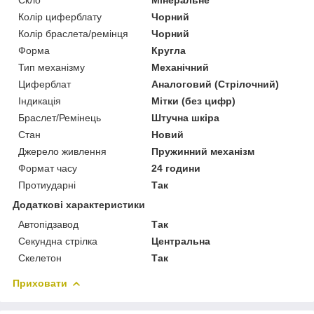
Скло
Мінеральне
Колір циферблату
Чорний
Колір браслета/ремінця
Чорний
Форма
Кругла
Тип механізму
Механічний
Циферблат
Аналоговий (Стрілочний)
Індикація
Мітки (без цифр)
Браслет/Ремінець
Штучна шкіра
Стан
Новий
Джерело живлення
Пружинний механізм
Формат часу
24 години
Протиударні
Так
Додаткові характеристики
Автопідзавод
Так
Секундна стрілка
Центральна
Скелетон
Так
Приховати