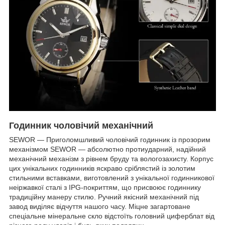
Годинник чоловічий механічний
SEWOR — Приголомшливий чоловічий годинник із прозорим
механізмом SEWOR — абсолютно протиударний, надійний
механічний механізм з рівнем бруду та вологозахисту. Корпус
цих унікальних годинників яскраво сріблястий із золотим
стильними вставками, виготовлений з унікальної годинникової
неіржавкої сталі з IPG-покриттям, що присвоює годиннику
традиційну манеру стилю. Ручний якісний механічний під
завод виділяє відчуття нашого часу. Міцне загартоване
спеціальне мінеральне скло відстоїть головний циферблат від