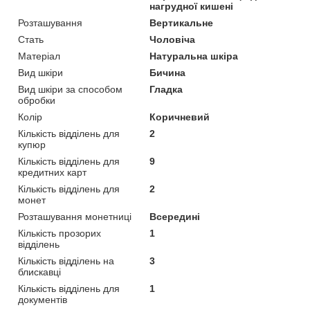
нагрудної кишені
Розташування
Вертикальне
Стать
Чоловіча
Матеріал
Натуральна шкіра
Вид шкіри
Бичина
Вид шкіри за способом
Гладка
обробки
Колір
Коричневий
Кількість відділень для
2
купюр
Кількість відділень для
9
кредитних карт
Кількість відділень для
2
монет
Розташування монетниці
Всередині
Кількість прозорих
1
відділень
Кількість відділень на
3
блискавці
Кількість відділень для
1
документів