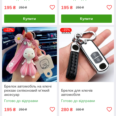
195
195
₴
₴
250 ₴
250 ₴
Купити
Купити
–22%
–15%
Брелок автомобіль на ключі
рюкзак силіконовий м'який
Брелок для ключів
аксесуар
автомобіля
Готово до відправки
Готово до відправки
195
280
₴
₴
250 ₴
330 ₴