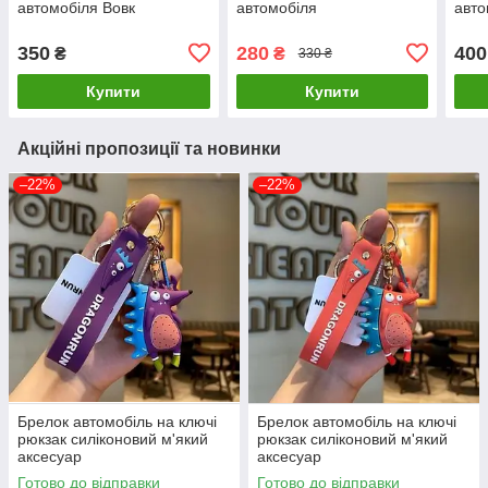
автомобіля Вовк
автомобіля
авто
350
280
400
₴
₴
330 ₴
Купити
Купити
Акційні пропозиції та новинки
–22%
–22%
Брелок автомобіль на ключі
Брелок автомобіль на ключі
рюкзак силіконовий м'який
рюкзак силіконовий м'який
аксесуар
аксесуар
Готово до відправки
Готово до відправки